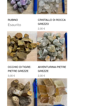
RUBINO
CRISTALLO DI ROCCA
GREZZO
Esaurito
Prezzo
2,00 €
OCCHIO DI TIGRE-
AVVENTURINA-PIETRE
PIETRE GREZZE
GREZZE
Prezzo
Prezzo
3,00 €
2,00 €