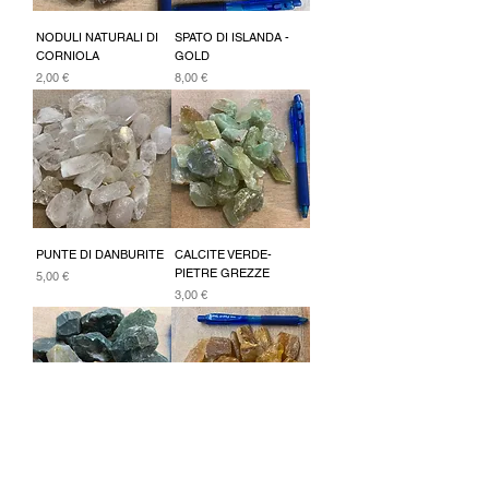
NODULI NATURALI DI
SPATO DI ISLANDA -
CORNIOLA
GOLD
Prezzo
Prezzo
2,00 €
8,00 €
PUNTE DI DANBURITE
CALCITE VERDE-
PIETRE GREZZE
Prezzo
5,00 €
Prezzo
3,00 €
ELIOTROPIO-PIETRE
COPALE GREZZA