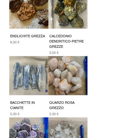
ENDLICHITE GREZZA
CALCEDONIO
DENDRITICO-PIETRE
Prezzo
8,00 €
GREZZE
Prezzo
3,00 €
BACCHETTE IN
QUARZO ROSA
CIANITE
GREZZO
Prezzo
Prezzo
5,00 €
2,00 €