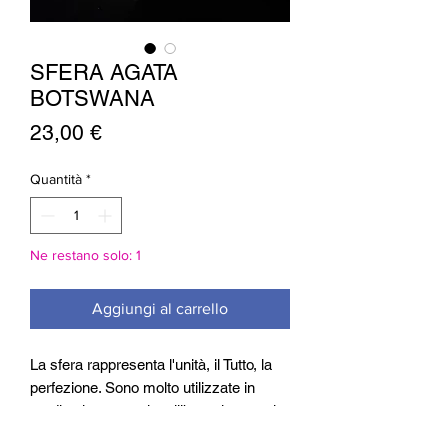
SFERA AGATA
BOTSWANA
Prezzo
23,00 €
Quantità
*
Ne restano solo: 1
Aggiungi al carrello
La sfera rappresenta l'unità, il Tutto, la
perfezione. Sono molto utilizzate in
meditazione, per riequilibrare le energie
(anche di un ambiente), che proprio per