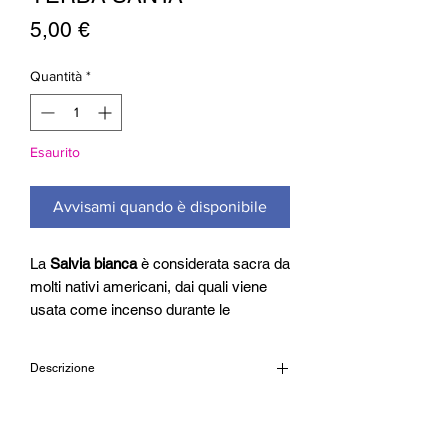
Prezzo
5,00 €
Quantità
*
Esaurito
Avvisami quando è disponibile
La
Salvia bianca
è considerata sacra da
molti nativi americani, dai quali viene
usata come incenso durante le
cerimonie di purificazione. Gli Smudge
o più comunemente incensi
Descrizione
sciamanaci, sono assemblati a mano
con legnetti e foglie essiccate di piante
Smudge di salvia bianca e yerba santa
aromatiche.
Dimensione: 11cm (circa)
Consigli d'uso:
Accendi lo smudge stick