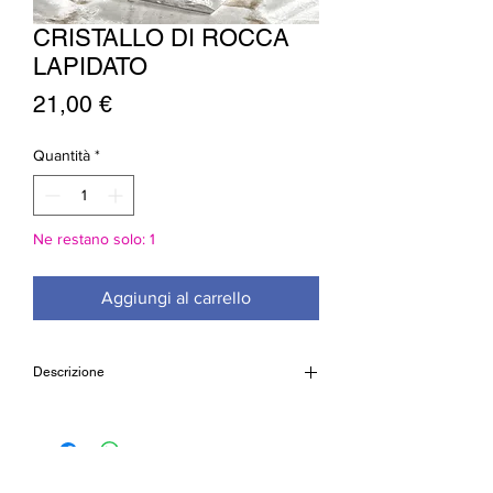
CRISTALLO DI ROCCA
LAPIDATO
Prezzo
21,00 €
Quantità
*
Ne restano solo: 1
Aggiungi al carrello
Descrizione
Cristallo di rocca lapidato
artigianalmente, alta qualità.
Pezzo unico.
Dimensioni: 7x6cm (circa)