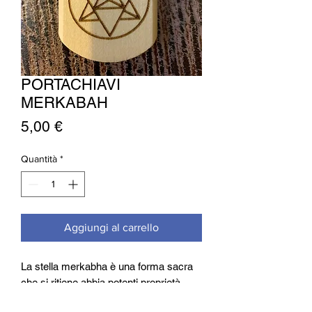
PORTACHIAVI
MERKABAH
Prezzo
5,00 €
Quantità
*
Aggiungi al carrello
La stella merkabha è una forma sacra
che si ritiene abbia potenti proprietà
spirituali che ci aiutano a raggiungere