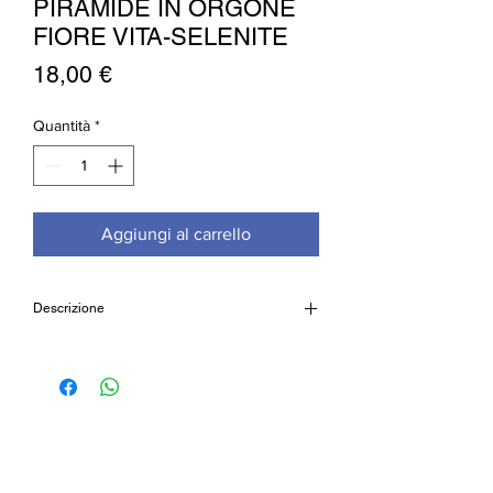
PIRAMIDE IN ORGONE
FIORE VITA-SELENITE
Prezzo
18,00 €
Quantità
*
Aggiungi al carrello
Descrizione
Piramide
in orgone e selenite
Realizzata artigianalmente, contiene
frammenti di selenite.
Sulla parte anteriore decorazione fiore
della vita e all'interno un piccolo quarzo
contorniato da filo di rame
Caratteristiche: