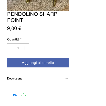
PENDOLINO SHARP
POINT
Prezzo
9,00 €
Quantità
*
Aggiungi al carrello
Descrizione
Pendolino in ottone dorato
Cod: PEN21S