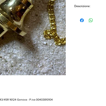
Descrizione:
Pendolino in ottone
 43/45R 16124 Genova - P.iva 00403810104