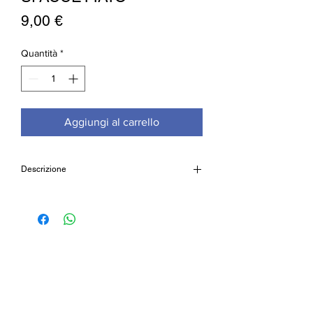
Prezzo
9,00 €
Quantità
*
Aggiungi al carrello
Descrizione
Pendolino ametista sfacettato (12 facce)
Cod:RK257PS