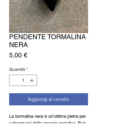
PENDENTE TORMALINA
NERA
Prezzo
5,00 €
Quantità
*
Aggiungi al carrello
La tormalina nera è un'ottima pietra per
schermarsi dalle energie negative. Può
aiutarvi se siete persone poco razionali