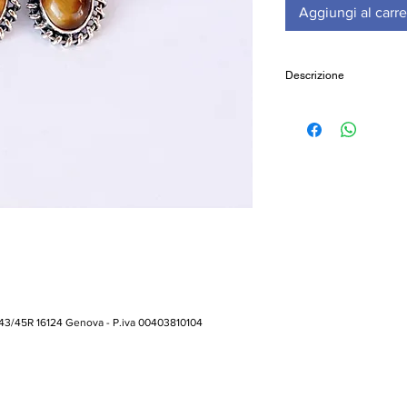
Aggiungi al carre
Descrizione
Orecchini in argento
Occhio di tigre
Peso 7,5gr
Realizzati a mano
 43/45R 16124 Genova - P.iva 00403810104