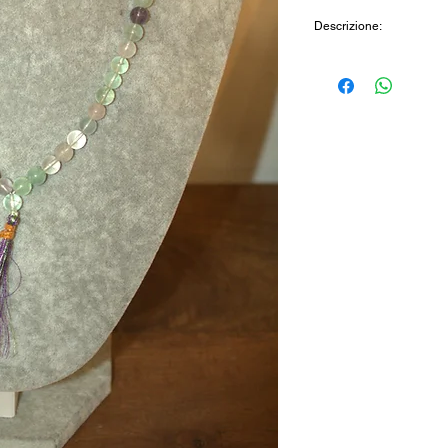
Descrizione:
Mala realizzato artigi
Provenienza:
India
Cod: BN010FL