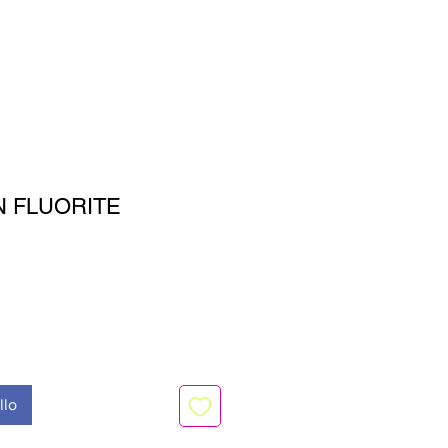
N FLUORITE
o
llo