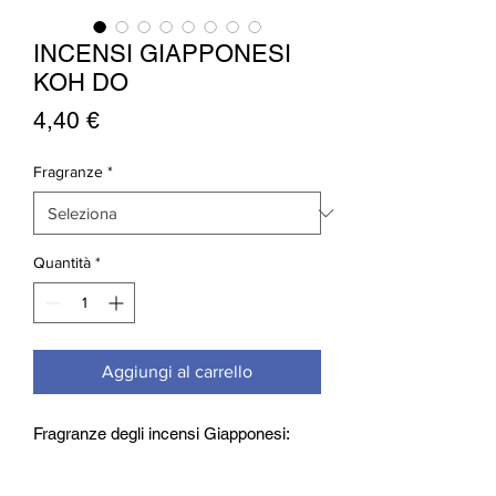
INCENSI GIAPPONESI
KOH DO
Prezzo
4,40 €
Fragranze
*
Quantità
*
Aggiungi al carrello
Fragranze degli incensi Giapponesi:
Genji
: aroma floreale di narciso,