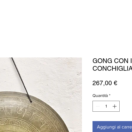
GONG CON I
CONCHIGLI
Prez
267,00 €
Quantità
*
Aggiungi al carre