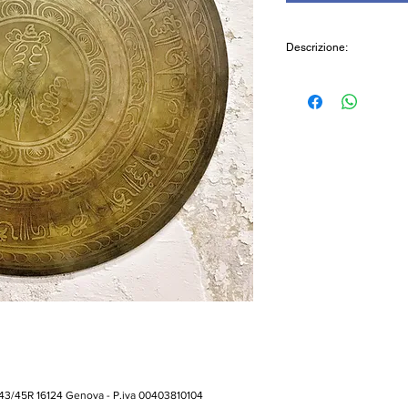
Descrizione:
Gong in lega metallic
a mano, conchiglia sa
fusione di diversi me
pulito e potente. Forni
Caratteristiche:
Diametro: 50cm
Peso: 2,85kg (circa)
Provenienza: India
Cod: SGG07
 43/45R 16124 Genova - P.iva 00403810104