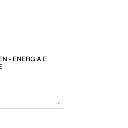
EN - ENERGIA E
E
o