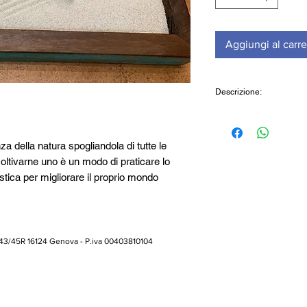
Aggiungi al carre
Descrizione:
Il giardino è realizza
legno riciclato.
za della natura spogliandola di tutte le
Compreso nel prezzo
coltivarne uno è un modo di praticare lo
rastrellino, sabbia, a
grezze di ametista, t
stica per migliorare il proprio mondo
una statuetta del Bu
ntesa come simbolo di purezza, assume un
Cod: GZ2L
anco su cui raffigurare le proprie emozioni. Il
ento della nostra creatività e serve per
tato d'animo. I sassi sono simbolo di
 43/45R 16124 Genova - P.iva 00403810104
ietra e la solidità della montagna. Dopo aver
 le pietre e gli altri eventuali oggetti in
ostro giardino giorno dopo giorno:
imenti tracciate nuovi sentieri col