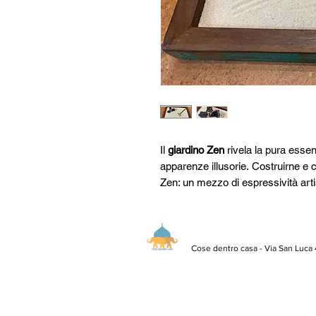
Il
giardino Zen
rivela la pura essen
apparenze illusorie. Costruirne e 
Zen: un mezzo di espressività arti
interiore. La sabbia finissima, i
grande valore estetico, il foglio bi
rastrellino diventa simbolo e strum
disegnare sulla sabbia il proprio s
Cose dentro casa - Via San Luca
forza, esprimono l'eternità della p
disposto come più vi piace la sabbia,
dotazione, continuate a curare il v
lasciandovi guidare dai vostri sent