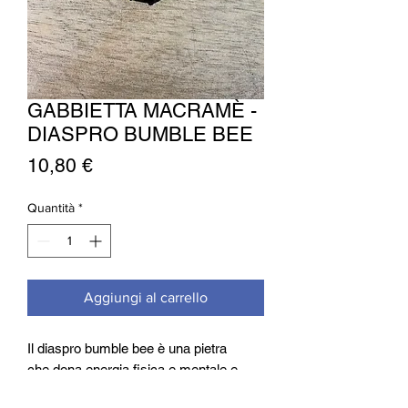
GABBIETTA MACRAMÈ -
DIASPRO BUMBLE BEE
Prezzo
10,80 €
Quantità
*
Aggiungi al carrello
Il diaspro bumble bee è una pietra
che dona energia fisica e mentale e
coraggio nell'affrontare gli ostacoli della