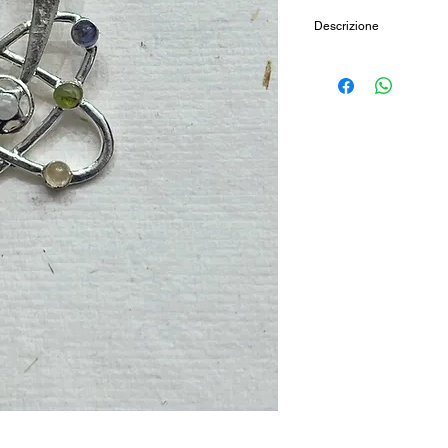
Descrizione
Ciondolo galassia in l
pietre naturali sette 