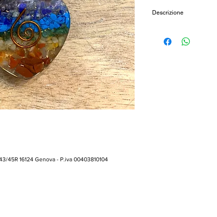
Descrizione
Ciondolo in orgone
a 
pietrine sette chakra
spirale in rame.
Diametro: 4cm
Cod: CIO1O
 43/45R 16124 Genova - P.iva 00403810104