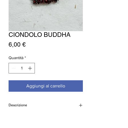
CIONDOLO BUDDHA
Prezzo
6,00 €
Quantità
*
Aggiungi al carrello
Descrizione
Ciondolo Buddha in lega metallica di alta
qualità e pietre naturali sette chakra.