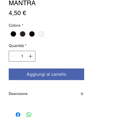
MANTRA
Prezzo
4,50 €
Colore
*
Quantità
*
Aggiungi al carrello
Descrizione
Bracciali mala in resina con incisione
mantra, possibilità di scegliere tra
quattro differenti colori: crema, marrone,
nero, bianco
Dimensioni sfere:
8mm