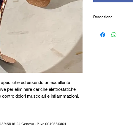
Descrizione
Bracciale in rame reg
Altezza: 15mm
Provenienza: India
erapeutiche ed essendo un eccellente
rve per eliminare cariche elettrostatiche
 contro dolori muscolari e infiammazioni.
 43/45R 16124 Genova - P.iva 00403810104