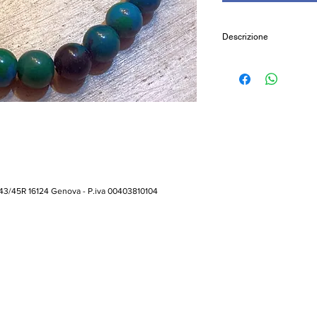
Descrizione
Bracciale elastico in 
Dimensione sfere: 
Cod: 01BRPPIC
 43/45R 16124 Genova - P.iva 00403810104