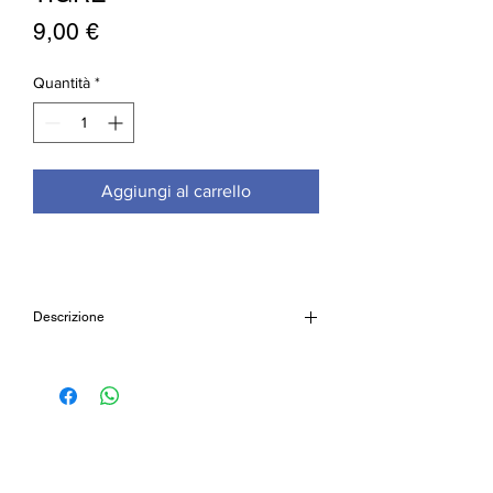
Prezzo
9,00 €
Quantità
*
Aggiungi al carrello
Descrizione
Bracciale elastico in occhio di tigre.
Dimensione delle sferette 8mm
Cod: WJ28OT