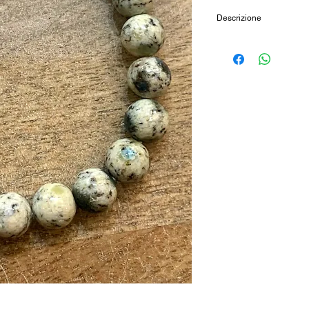
Descrizione
Bracciale elastico in 
Dimensione sferette
Cod: BP7PQ