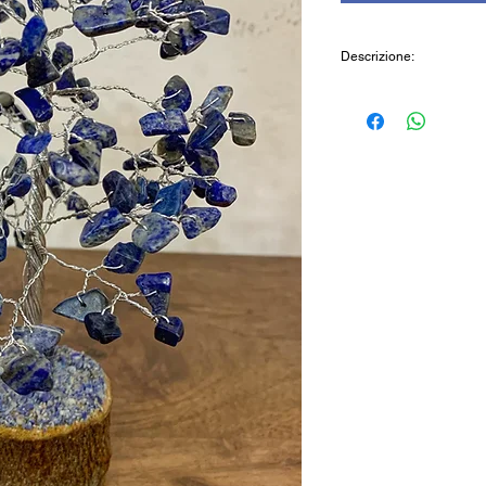
Descrizione:
Oggetto realizzato in
metallo intrecciati e 
ricreare le foglie.
Caratteristiche:
Materiale: metallo e 
Prodotto in India
Cod:AB16LZ