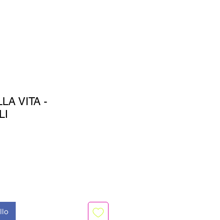
A VITA -
LI
o
llo