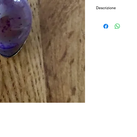
Descrizione
Ciondolo in pietra na
monatura in argento.
Peso: 14,5 grammi ci
Lunghezza: 4cm (cir
Provenienza: India
Cod: RAV12AS