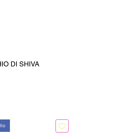
IO DI SHIVA
o
llo